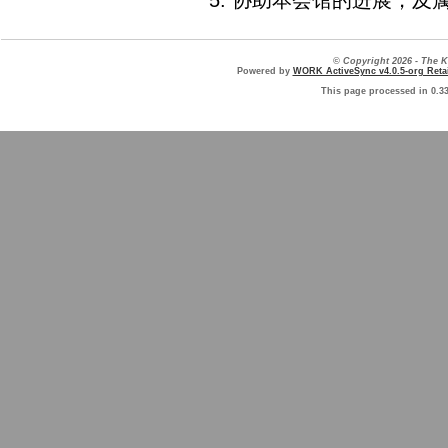
协助本会馆的进展，及
© Copyright 2026 - The
Powered by
WORK ActiveSync v4.0.5-org Retai
This page processed in 0.3