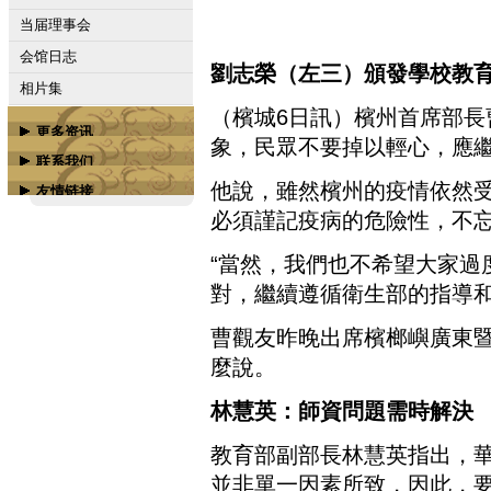
当届理事会
会馆日志
劉志榮（左三）頒發學校教育
相片集
（檳城6日訊）檳州首席部
更多资讯
象，民眾不要掉以輕心，應
联系我们
属下会馆
他說，雖然檳州的疫情依然
友情链接
联络我们
槟城商务学校
必須謹記疫病的危險性，不
广汀会馆脸书专页
“當然，我們也不希望大家過
广汀会馆脸书组群
對，繼續遵循衛生部的指導和
槟榔屿潮州会馆
槟榔屿南海会馆
曹觀友昨晚出席檳榔嶼廣東暨
槟城嘉应会馆
麼說。
更多...
林慧英：師資問題需時解決
教育部副部長林慧英指出，
並非單一因素所致，因此，