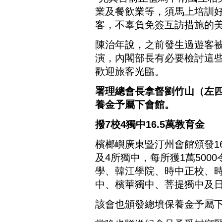
業及餐飲業等，須馬上培訓
客，不辜負免簽互訪措施的美
陳治年說，之前發生過遊客
演，內閣部長有必要檢討這
歡迎旅客光臨。
署理總會長拿督劉竹山（左
養金予屬下會館。
撥7校4獨中16.5萬教育金
檳榔嶼廣東暨汀州會館頒發16
及4所獨中，每所獲1萬500
學、韓江學院、時中正校、
中、檳華獨中、菩提獨中及
該會也頒發總墳保養金予屬下1