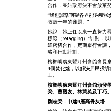
合作，團結政府決不會放棄
“我也誠摯期望各界能夠積極
教數十年的難題。”
她說，她上任以來一直努力尋
標籤（retagging）”計
總密切合作，定期舉行會議
略和行動計劃。
檳榔嶼廣東暨汀州會館會長拿
4個焚化爐，以解決居民投
工。
檳榔嶼廣東暨汀州會館頒發
榮、曹觀友、林慧英及丁巧
劉志榮：申建9層高骨灰塔