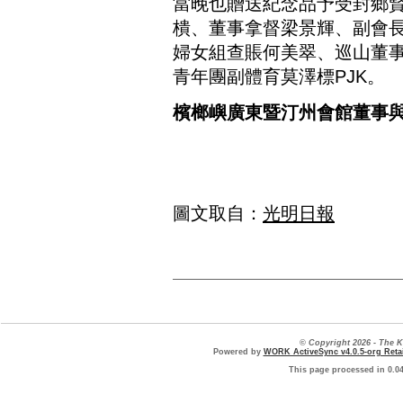
當晚也贈送紀念品予受封鄉
樻、董事拿督梁景輝、副會長
婦女組查賬何美翠、巡山董事
青年團副體育莫澤標PJK。
檳榔嶼廣東暨汀州會館董事與
圖文取自：
光明日報
© Copyright 2026 - The
Powered by
WORK ActiveSync v4.0.5-org Retai
This page processed in 0.0