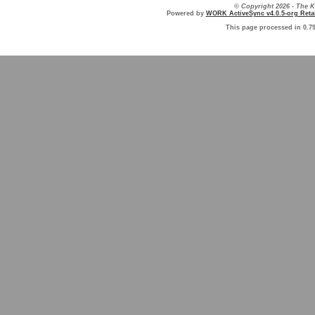
© Copyright 2026 - The
Powered by
WORK ActiveSync v4.0.5-org Retai
This page processed in 0.7