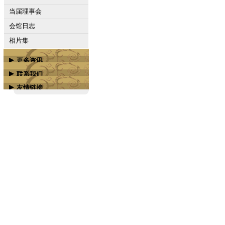
当届理事会
会馆日志
相片集
更多资讯
联系我们
属下会馆
友情链接
联络我们
槟城商务学校
广汀会馆脸书专页
广汀会馆脸书组群
槟榔屿潮州会馆
槟榔屿南海会馆
槟城嘉应会馆
更多...