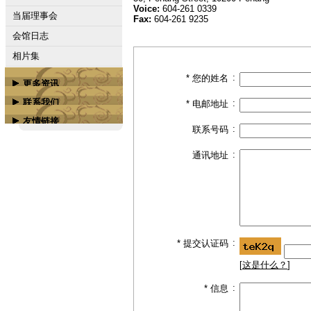
Voice:
604-261 0339
当届理事会
Fax:
604-261 9235
会馆日志
相片集
:
* 您的姓名
更多资讯
联系我们
:
* 电邮地址
属下会馆
友情链接
联络我们
槟城商务学校
:
联系号码
广汀会馆脸书专页
:
通讯地址
广汀会馆脸书组群
槟榔屿潮州会馆
槟榔屿南海会馆
槟城嘉应会馆
:
* 提交认证码
更多...
[
这是什么？
]
:
* 信息