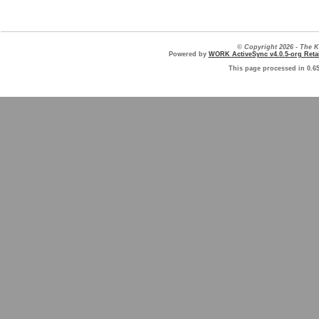
© Copyright 2026 - The
Powered by
WORK ActiveSync v4.0.5-org Retai
This page processed in 0.6